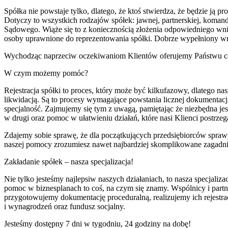
Spółka nie powstaje tylko, dlatego, że ktoś stwierdza, że będzie ją p
Dotyczy to wszystkich rodzajów spółek: jawnej, partnerskiej, koma
Sądowego. Wiąże się to z koniecznością złożenia odpowiedniego wnio
osoby uprawnione do reprezentowania spółki. Dobrze wypełniony wni
Wychodząc naprzeciw oczekiwaniom Klientów oferujemy Państwu cało
W czym możemy pomóc?
Rejestracja spółki to proces, który może być kilkufazowy, dlatego n
likwidacją. Są to procesy wymagające powstania licznej dokumentacj
specjalność. Zajmujemy się tym z uwagą, pamiętając że niezbędna je
w drugi oraz pomoc w ułatwieniu działań, które nasi Klienci postrz
Zdajemy sobie sprawę, że dla początkujących przedsiębiorców sprawy 
naszej pomocy zrozumiesz nawet najbardziej skomplikowane zagadni
Zakładanie spółek – nasza specjalizacja!
Nie tylko jesteśmy najlepsiw naszych działaniach, to nasza specjali
pomoc w biznesplanach to coś, na czym się znamy. Wspólnicy i par
przygotowujemy dokumentację proceduralną, realizujemy ich rejestr
i wynagrodzeń oraz fundusz socjalny.
Jesteśmy dostępny 7 dni w tygodniu, 24 godziny na dobę!