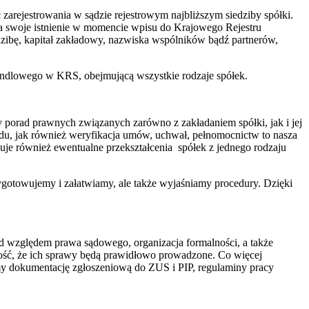
ać zarejestrowania w sądzie rejestrowym najbliższym siedziby spółki.
na swoje istnienie w momencie wpisu do Krajowego Rejestru
dzibę, kapitał zakładowy, nazwiska wspólników bądź partnerów,
andlowego w KRS, obejmującą wszystkie rodzaje spółek.
y porad prawnych związanych zarówno z zakładaniem spółki, jak i jej
sądu, jak również weryfikacja umów, uchwał, pełnomocnictw to nasza
uje również ewentualne przekształcenia spółek z jednego rodzaju
zygotowujemy i załatwiamy, ale także wyjaśniamy procedury. Dzięki
pod względem prawa sądowego, organizacja formalności, a także
mość, że ich sprawy będą prawidłowo prowadzone. Co więcej
amy dokumentację zgłoszeniową do ZUS i PIP, regulaminy pracy