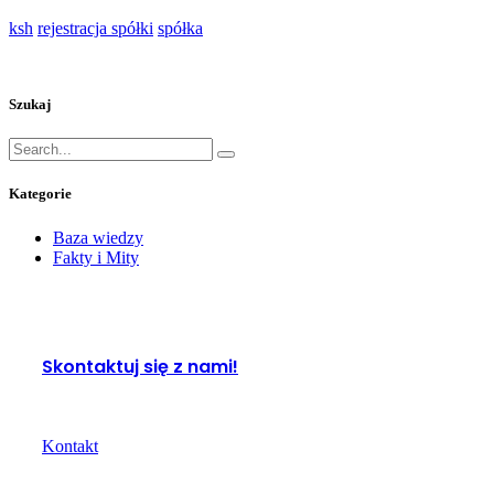
ksh
rejestracja spółki
spółka
Szukaj
Kategorie
Baza wiedzy
Fakty i Mity
Skontaktuj się z nami!
Masz pytania lub potrzebujesz wsparcia? Jesteśmy tu, aby Ci p
Kontakt