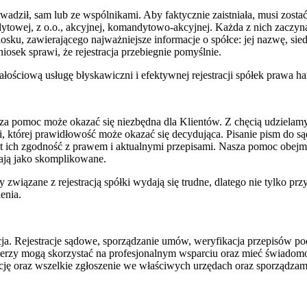
rowadził, sam lub ze wspólnikami. Aby faktycznie zaistniała, musi zost
ndytowej, z o.o., akcyjnej, komandytowo-akcyjnej. Każda z nich zaczy
sku, zawierającego najważniejsze informacje o spółce: jej nazwę, sie
osek sprawi, że rejestracja przebiegnie pomyślnie.
ściową usługę błyskawiczni i efektywnej rejestracji spółek prawa h
asza pomoc może okazać się niezbędna dla Klientów. Z chęcią udzielam
i, której prawidłowość może okazać się decydująca. Pisanie pism do 
st ich zgodność z prawem i aktualnymi przepisami. Nasza pomoc obejm
egają jako skomplikowane.
związane z rejestracją spółki wydają się trudne, dlatego nie tylko pr
enia.
zacja. Rejestracje sądowe, sporządzanie umów, weryfikacja przepisów 
tnerzy mogą skorzystać na profesjonalnym wsparciu oraz mieć świado
ację oraz wszelkie zgłoszenie we właściwych urzędach oraz sporządz