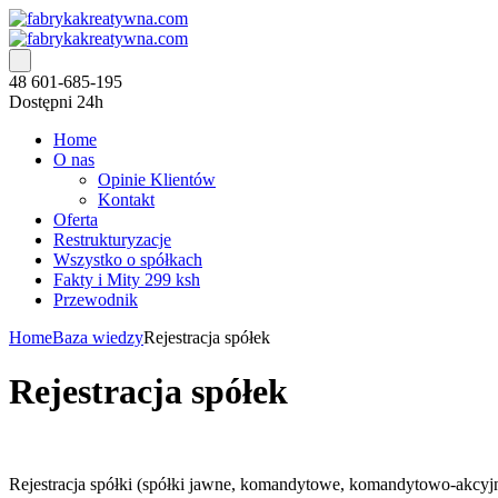
48 601-685-195
Dostępni 24h
Home
O nas
Opinie Klientów
Kontakt
Oferta
Restrukturyzacje
Wszystko o spółkach
Fakty i Mity 299 ksh
Przewodnik
Home
Baza wiedzy
Rejestracja spółek
Rejestracja spółek
Rejestracja spółki (spółki jawne, komandytowe, komandytowo-akcyjne,