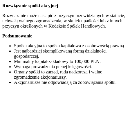
Rozwiązanie spółki akcyjnej
Rozwiązanie może nastąpić z przyczyn przewidzianych w statucie,
uchwałą walnego zgromadzenia, w skutek upadłości lub z innych
przyczyn określonych w Kodeksie Spółek Handlowych.
Podsumowanie
Spółka akcyjna to spółka kapitałowa z osobowością prawną.
Jest najbardziej skomplikowaną formą działalności
gospodarczej.
Minimalny kapitał zakładowy to 100,000 PLN.
Wymaga prowadzenia pełnej księgowości.
Organy spółki to zarząd, rada nadzorcza i walne
zgromadzenie akcjonariuszy.
Akcjonariusze nie odpowiadają za zobowiązania spółki.
Skontaktuj się z nami!
Masz pytania lub potrzebujesz wsparcia? Jesteśmy tu, aby
Ci pomóc!