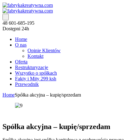
48 601-685-195
Dostępni 24h
Home
O nas
Opinie Klientów
Kontakt
Oferta
Restrukturyzacje
Wszystko o spółkach
Fakty i Mity 299 ksh
Przewodnik
Home
Spółka akcyjna – kupię/sprzedam
Spółka akcyjna – kupię/sprzedam
Spółka akcyjna jest spółką kapitałową z osobowością prawną,